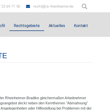
 23 69 71 50
recht@ra-rheinheimer.de
ofil
Rechtsgebiete
Aktuelles
Kontakt
TE
ltin Rheinheimer-Bradtke gleichermaßen Arbeitnehmer
ungsangebot deckt neben den Kernthemen "Abmahnung"
 Angelegenheiten oder Hilfestellung bei Problemen mit der